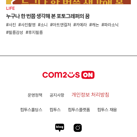
LIFE
누구나 한 번쯤 생각해 본 포토그래퍼의 꿈
사진
사진촬영
소니
아트앤컬처
카메라
캐논
파라소닉
필름감성
후지필름
개인정보 처리방침
운영정책
공지사항
컴투스홀딩스
컴투스
컴투스플랫폼
컴투스 채용