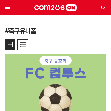
#축구유니폼