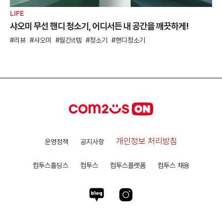
LIFE
샤오미 무선 핸디 청소기, 어디서든 내 공간을 깨끗하게!
리뷰
샤오미
월간it템
청소기
핸디청소기
개인정보 처리방침
운영정책
공지사항
컴투스홀딩스
컴투스
컴투스플랫폼
컴투스 채용