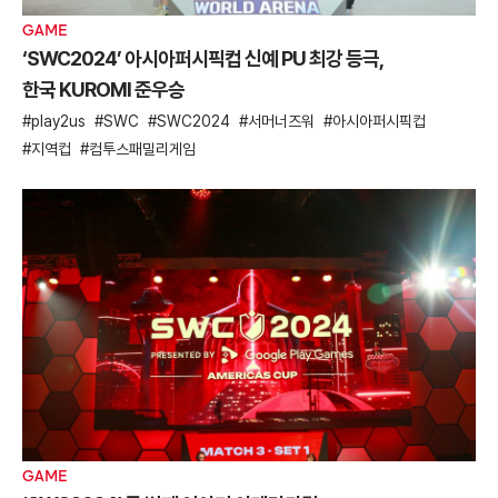
GAME
‘SWC2024’ 아시아퍼시픽컵 신예 PU 최강 등극,
한국 KUROMI 준우승
play2us
SWC
SWC2024
서머너즈워
아시아퍼시픽컵
지역컵
컴투스패밀리게임
GAME