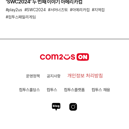
‘SWC2024’ 두 번째 이야기 아메리카컵
play2us
SWC2024
서머너즈워
아메리카컵
지역컵
컴투스패밀리게임
개인정보 처리방침
운영정책
공지사항
컴투스홀딩스
컴투스
컴투스플랫폼
컴투스 채용