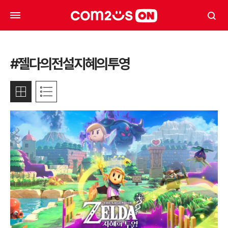
#젤다의전설지혜의투영