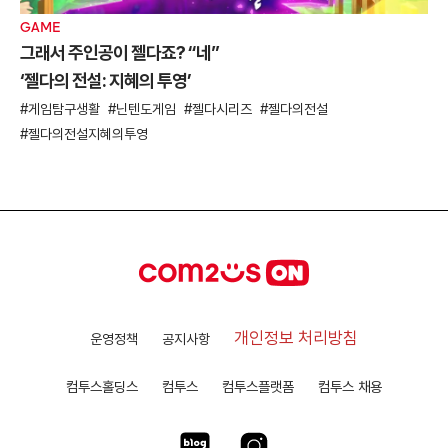
GAME
그래서 주인공이 젤다죠? “네”
‘젤다의 전설: 지혜의 투영’
게임탐구생활
닌텐도게임
젤다시리즈
젤다의전설
젤다의전설지혜의투영
개인정보 처리방침
운영정책
공지사항
컴투스홀딩스
컴투스
컴투스플랫폼
컴투스 채용