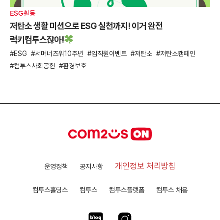
ESG활동
저탄소 생활 미션으로 ESG 실천까지! 이거 완전
럭키컴투스잖아!
ESG
서머너즈워10주년
임직원이벤트
저탄소
저탄소캠페인
컴투스사회공헌
환경보호
개인정보 처리방침
운영정책
공지사항
컴투스홀딩스
컴투스
컴투스플랫폼
컴투스 채용