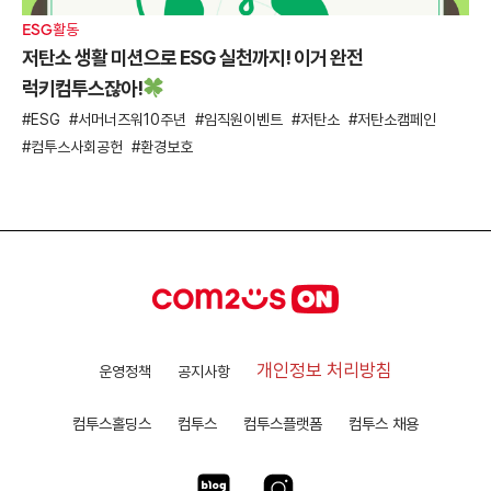
ESG활동
저탄소 생활 미션으로 ESG 실천까지! 이거 완전
럭키컴투스잖아!
ESG
서머너즈워10주년
임직원이벤트
저탄소
저탄소캠페인
컴투스사회공헌
환경보호
개인정보 처리방침
운영정책
공지사항
컴투스홀딩스
컴투스
컴투스플랫폼
컴투스 채용