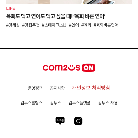
LIFE
육회도 먹고 연어도 먹고 싶을 때! ‘육회 바른 연어’
맛세상
맛집추천
스테이크초밥
연어
육회
육회바른연어
개인정보 처리방침
운영정책
공지사항
컴투스홀딩스
컴투스
컴투스플랫폼
컴투스 채용