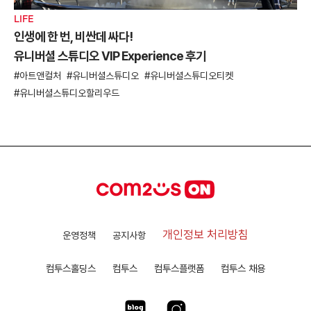
LIFE
인생에 한 번, 비싼데 싸다!
유니버셜 스튜디오 VIP Experience 후기
아트앤컬처
유니버셜스튜디오
유니버셜스튜디오티켓
유니버셜스튜디오할리우드
개인정보 처리방침
운영정책
공지사항
컴투스홀딩스
컴투스
컴투스플랫폼
컴투스 채용