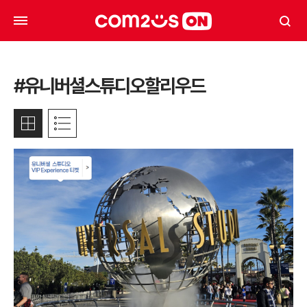
#유니버셜스튜디오할리우드