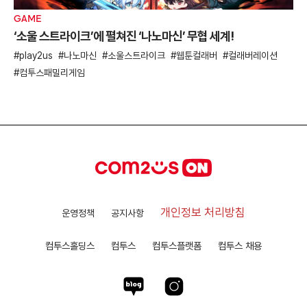
GAME
‘소울 스트라이크’에 펼쳐진 ‘나노마신’ 무협 세계!
play2us
나노마신
소울스트라이크
웹툰컬래버
컬래버레이션
컴투스패밀리게임
개인정보 처리방침
운영정책
공지사항
컴투스홀딩스
컴투스
컴투스플랫폼
컴투스 채용