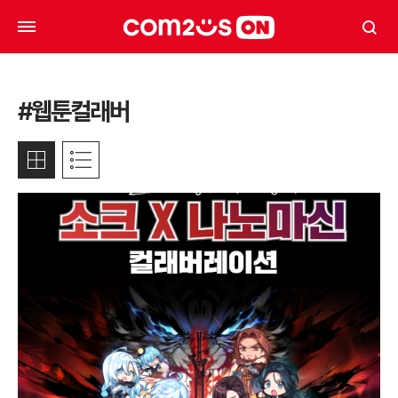
#웹툰컬래버