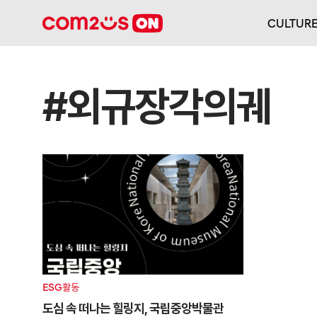
CULTUR
#외규장각의궤
ESG활동
도심 속 떠나는 힐링지, 국립중앙박물관