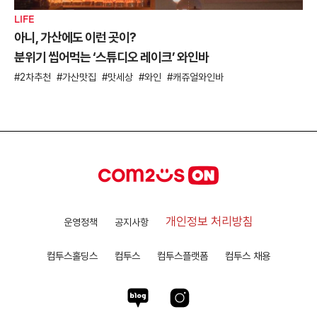
LIFE
아니, 가산에도 이런 곳이?
분위기 씹어먹는 ‘스튜디오 레이크’ 와인바
2차추천
가산맛집
맛세상
와인
캐쥬얼와인바
개인정보 처리방침
운영정책
공지사항
컴투스홀딩스
컴투스
컴투스플랫폼
컴투스 채용