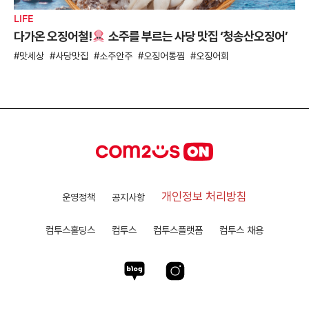
LIFE
다가온 오징어철!
소주를 부르는 사당 맛집 ‘청송산오징어’
맛세상
사당맛집
소주안주
오징어통찜
오징어회
개인정보 처리방침
운영정책
공지사항
컴투스홀딩스
컴투스
컴투스플랫폼
컴투스 채용