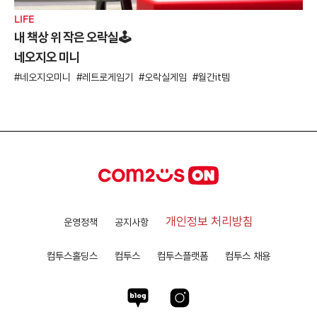
LIFE
내 책상 위 작은 오락실🕹
네오지오 미니
네오지오미니
레트로게임기
오락실게임
월간it템
개인정보 처리방침
운영정책
공지사항
컴투스홀딩스
컴투스
컴투스플랫폼
컴투스 채용