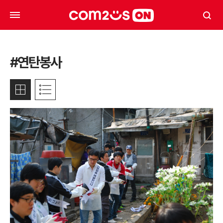
#연탄봉사