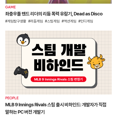
GAME
좌충우돌 밴드 리더의 리듬 폭력 유람기, Dead as Disco
게임탐구생활
리듬게임
스팀게임
액션게임
인디게임
PEOPLE
MLB 9 Innings Rivals 스팀 출시 비하인드: 개발자가 직접
말하는 PC 버전 개발기