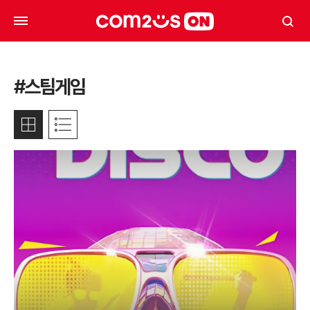
#스팀게임