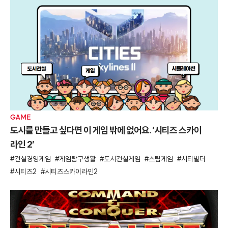
GAME
도시를 만들고 싶다면 이 게임 밖에 없어요. ‘시티즈 스카이
라인 2’
건설경영게임
게임탐구생활
도시건설게임
스팀게임
시티빌더
시티즈2
시티즈스카이라인2