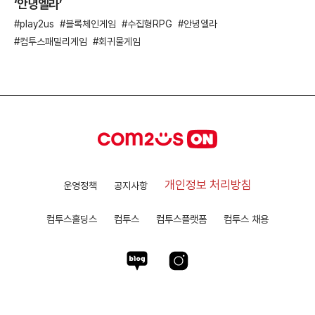
‘안녕엘라’
play2us
블록체인게임
수집형RPG
안녕엘라
컴투스패밀리게임
회귀물게임
개인정보 처리방침
운영정책
공지사항
컴투스홀딩스
컴투스
컴투스플랫폼
컴투스 채용