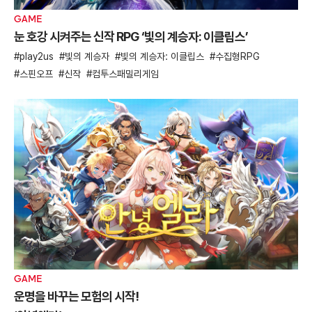
GAME
눈 호강 시켜주는 신작 RPG ‘빛의 계승자: 이클립스’
play2us
빛의 계승자
빛의 계승자: 이클립스
수집형RPG
스핀오프
신작
컴투스패밀리게임
GAME
운명을 바꾸는 모험의 시작!