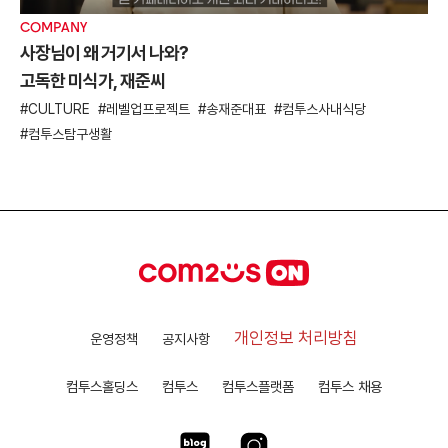
COMPANY
사장님이 왜 거기서 나와?
고독한 미식가, 재준씨
CULTURE
레벨업프로젝트
송재준대표
컴투스사내식당
컴투스탐구생활
개인정보 처리방침
운영정책
공지사항
컴투스홀딩스
컴투스
컴투스플랫폼
컴투스 채용