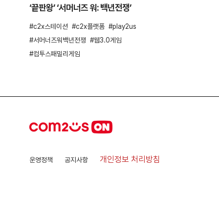
‘끝판왕’ ‘서머너즈 워: 백년전쟁’
c2x스테이션
c2x플랫폼
play2us
서머너즈워백년전쟁
웹3.0게임
컴투스패밀리게임
개인정보 처리방침
운영정책
공지사항