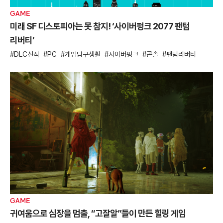
GAME
미래 SF 디스토피아는 못 참지! ‘사이버펑크 2077 팬텀
리버티’
DLC신작
PC
게임탐구생활
사이버펑크
콘솔
팬텀리버티
GAME
귀여움으로 심장을 멈출, “고잘알”들이 만든 힐링 게임