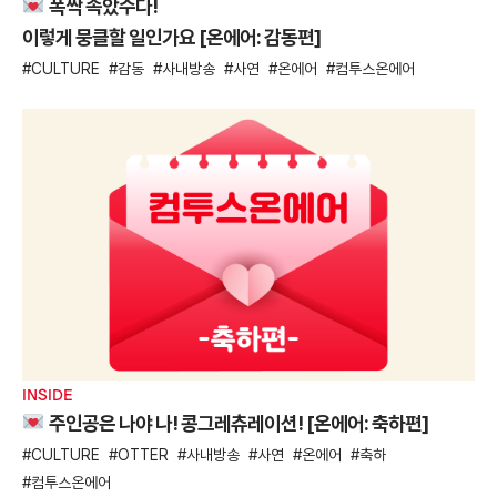
폭싹 속았수다!
이렇게 뭉클할 일인가요 [온에어: 감동편]
CULTURE
감동
사내방송
사연
온에어
컴투스온에어
INSIDE
주인공은 나야 나! 콩그레츄레이션! [온에어: 축하편]
CULTURE
OTTER
사내방송
사연
온에어
축하
컴투스온에어