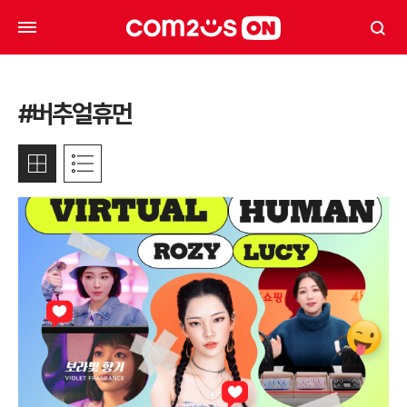
#버추얼휴먼