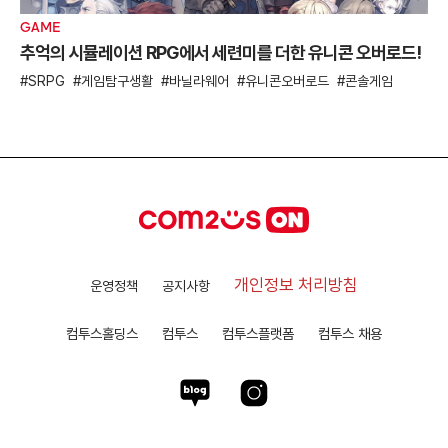
GAME
추억의 시뮬레이션 RPG에서 세련미를 더한 유니콘 오버로드!
SRPG
게임탐구생활
바닐라웨어
유니콘오버로드
콘솔게임
개인정보 처리방침
운영정책
공지사항
컴투스홀딩스
컴투스
컴투스플랫폼
컴투스 채용