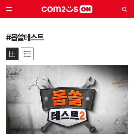
#몹쓸테스트