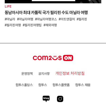
LIFE
동남아시아 최대 카톨릭 국가 필리핀 수도 마닐라 여행
마닐라
마닐라여행
마닐라여행코스
아트앤컬처
필리핀
필리핀여행
필리핀여행팁
해외여행
개인정보 처리방침
운영정책
공지사항
컴투스홀딩스
컴투스
컴투스플랫폼
컴투스 채용