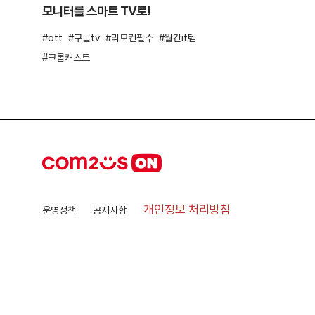
모니터를 스마트 TV로!
ott
구글tv
리모컨필수
월간it템
크롬캐스트
개인정보 처리방침
운영정책
공지사항