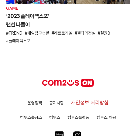
GAME
‘2023 플레이엑스포’
랜선 나들이
TREND
게임탐구생활
레트로게임
젤다의전설
철권8
플레이엑스포
개인정보 처리방침
운영정책
공지사항
컴투스홀딩스
컴투스
컴투스플랫폼
컴투스 채용