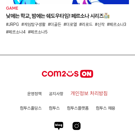
GAME
낮에는 학교, 밤에는 쉐도우타임! 페르소나 시리즈
JRPG
게임탐구생활
더골든
더로열
리로드
신작
페르소나3
페르소나4
페르소나5
개인정보 처리방침
운영정책
공지사항
컴투스홀딩스
컴투스
컴투스플랫폼
컴투스 채용