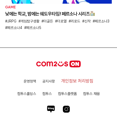
GAME
낮에는 학교, 밤에는 쉐도우타임! 페르소나 시리즈
JRPG
게임탐구생활
더골든
더로열
리로드
신작
페르소나3
페르소나4
페르소나5
개인정보 처리방침
운영정책
공지사항
컴투스홀딩스
컴투스
컴투스플랫폼
컴투스 채용