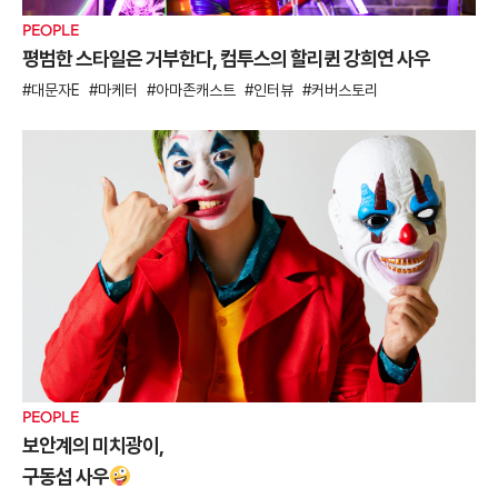
PEOPLE
평범한 스타일은 거부한다, 컴투스의 할리퀸 강희연 사우
대문자E
마케터
아마존캐스트
인터뷰
커버스토리
PEOPLE
보안계의 미치광이,
구동섭 사우