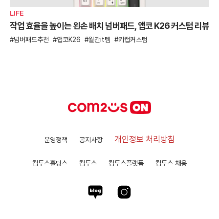
LIFE
작업 효율을 높이는 왼손 배치 넘버패드, 앱코 K26 커스텀 리뷰
넘버패드추천
앱코K26
월간it템
키캡커스텀
개인정보 처리방침
운영정책
공지사항
컴투스홀딩스
컴투스
컴투스플랫폼
컴투스 채용