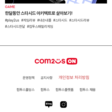
GAME
한달동안 스타시드 아키텍트로 살아보기!
play2us
게임리뷰
내손내플
스타시드
스타시드리뷰
스타시드한달
컴투스패밀리게임
개인정보 처리방침
운영정책
공지사항
컴투스홀딩스
컴투스
컴투스플랫폼
컴투스 채용