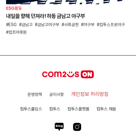
ESG활동
내일을 향해 던져라! 하동 금남고 야구부
ESG
금남고
금남고야구부
사회공헌
야구부
컴투스프로야구
컴프야후원
개인정보 처리방침
운영정책
공지사항
컴투스홀딩스
컴투스
컴투스플랫폼
컴투스 채용