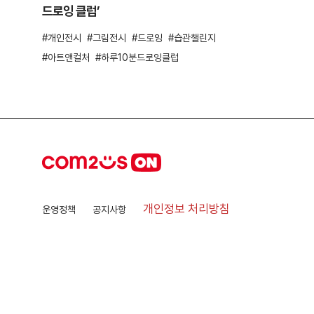
드로잉 클럽’
개인전시
그림전시
드로잉
습관챌린지
아트앤컬처
하루10분드로잉클럽
개인정보 처리방침
운영정책
공지사항