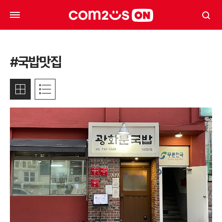
#국밥맛집