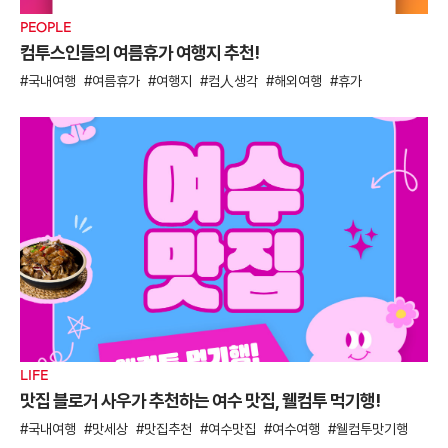
PEOPLE
컴투스인들의 여름휴가 여행지 추천!
국내여행
여름휴가
여행지
컴人생각
해외여행
휴가
LIFE
맛집 블로거 사우가 추천하는 여수 맛집, 웰컴투 먹기행!
국내여행
맛세상
맛집추천
여수맛집
여수여행
웰컴투맛기행