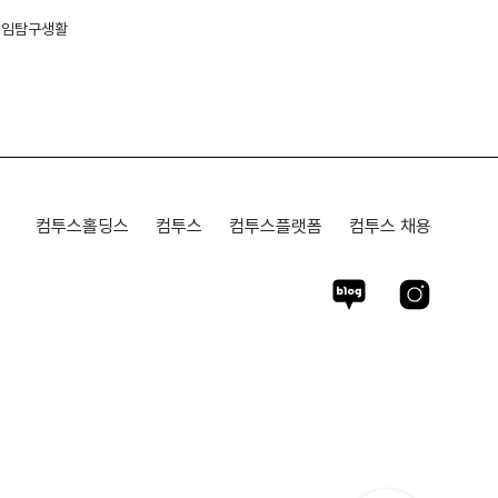
게임탐구생활
컴투스홀딩스
컴투스
컴투스플랫폼
컴투스 채용