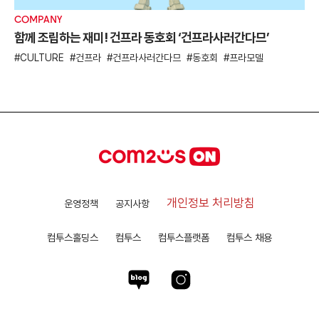
COMPANY
함께 조립하는 재미! 건프라 동호회 ‘건프라사러간다므’
CULTURE
건프라
건프라사러간다므
동호회
프라모델
개인정보 처리방침
운영정책
공지사항
컴투스홀딩스
컴투스
컴투스플랫폼
컴투스 채용