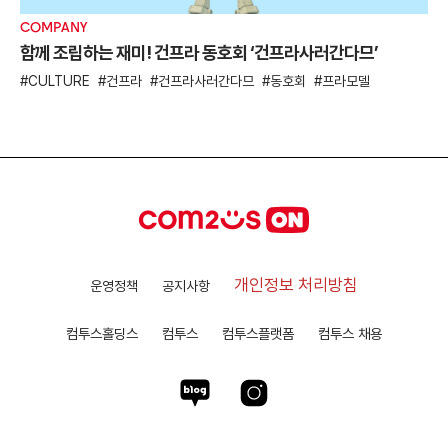
COMPANY
함께 조립하는 재미! 건프라 동호회 ‘건프라사러간다므’
CULTURE
건프라
건프라사러간다므
동호회
프라모델
개인정보 처리방침
운영정책
공지사항
컴투스홀딩스
컴투스
컴투스플랫폼
컴투스 채용