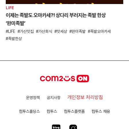
LIFE
이제는 족발도 오마카세?! 상다리 부러지는 족발 한상
‘완미족발’
LIFE
가산맛집
가산회식
맛세상
완미족발
족발오마카세
족발한상
개인정보 처리방침
운영정책
공지사항
컴투스홀딩스
컴투스
컴투스플랫폼
컴투스 채용