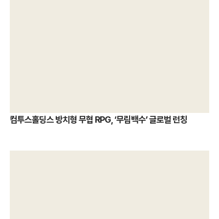
컴투스홀딩스 방치형 무협 RPG, ‘무림백수’ 글로벌 런칭