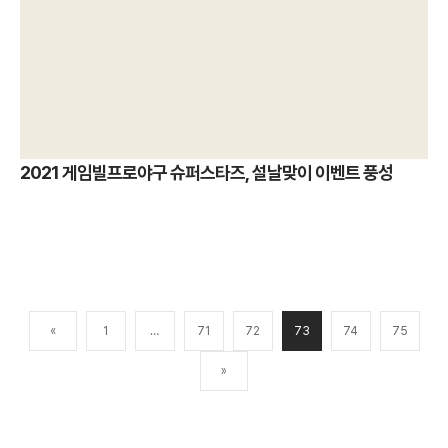
2021 게임빌프로야구 슈퍼스타즈, 설날맞이 이벤트 풍성
«
1
…
71
72
73
74
75
»