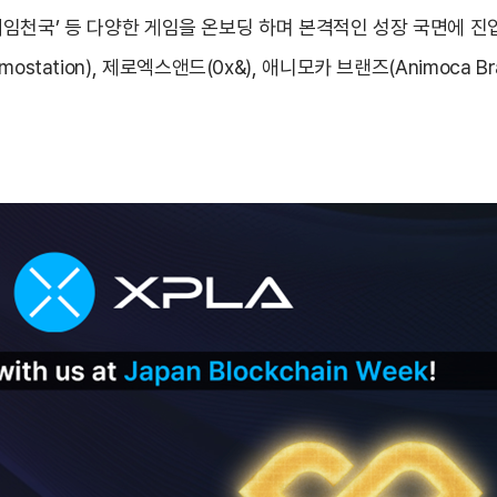
‘미니게임천국’ 등 다양한 게임을 온보딩 하며 본격적인 성장 국면에 
tation), 제로엑스앤드(0x&), 애니모카 브랜즈(Animoca Bra