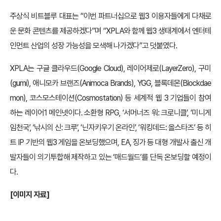
주상식 비트블루 대표는 “이번 파트너십으로 웹3 이용자들에게 다채로
운 문화 콘텐츠를 제공하겠다”며 “XPLA와 함께 웹3 생태계에서 엔터테
인먼트 산업의 성장 가능성을 모색해 나가겠다”고 덧붙였다.
XPLA는 구글 클라우드(Google Cloud), 레이어제로(LayerZero), 구미
(gumi), 애니모카 브랜즈(Animoca Brands), YGG, 블록데몬(Blockdae
mon), 코스모스테이션(Cosmostation) 등 세계적 웹 3 기업들이 참여
하는 레이어1 메인넷이다. 소환형 RPG, ‘서머너즈 워: 크로니클’, ‘미니게
임천국’, ‘낚시의 신: 크루’, ‘닌자키우기 온라인’, ‘워킹데드: 올스타즈’ 등 히
트 IP 기반의 웹3 게임을 온보딩했으며, EA, 징가 등 대형 개발사 출신 개
발자들이 의기투합해 제작하고 있는 ‘매드월드’를 단독 온보딩할 예정이
다.
[
이미지 자료]