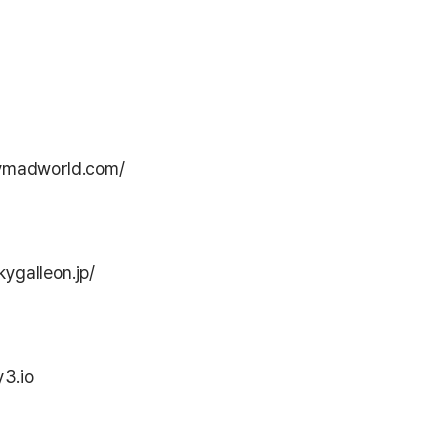
aymadworld.com/
kygalleon.jp/
3.io