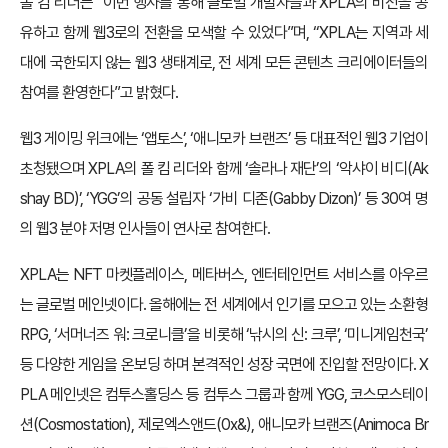
폴 킴 리더는 “이번 행사를 통해 글로벌 개발자들과 XPLA의 비전을 공
유하고 함께 웹3로의 전환을 모색할 수 있었다”며, “XPLA는 지역과 세
대에 국한되지 않는 웹3 생태계로, 전 세계 모든 콘텐츠 크리에이터들의
참여를 환영한다”고 밝혔다.
웹3 게이밍 위크에는 ‘앱토스’, ‘애니모카 브랜즈’ 등 대표적인 웹3 기업이
초청됐으며 XPLA의 폴 킴 리더와 함께 ‘솔라나 재단’의 ‘악샤이 비디(Ak
shay BD)’, ‘YGG’의 공동 설립자 ‘가비 디존(Gabby Dizon)’ 등 30여 명
의 웹3 분야 저명 인사들이 연사로 참여한다.
XPLA는 NFT 마켓플레이스, 메타버스, 엔터테인먼트 서비스를 아우르
는 글로벌 메인넷이다. 올해에는 전 세계에서 인기를 모으고 있는 소환형
RPG, ‘서머너즈 워: 크로니클’을 비롯해 ‘낚시의 신: 크루’, ‘미니게임천국’
등 다양한 게임을 온보딩 하며 본격적인 성장 국면에 진입할 전망이다. X
PLA 메인넷은 컴투스홀딩스 등 컴투스 그룹과 함께 YGG, 코스모스테이
션(Cosmostation), 제로엑스앤드(0x&), 애니모카 브랜즈(Animoca Br