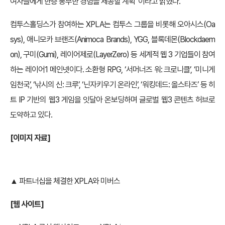
여자들에게 한층 풍부한 경험을 제공할 계획”이라고 밝혔다.
컴투스홀딩스가 참여하는 XPLA는 컴투스 그룹을 비롯해 오아시스(Oa
sys), 애니모카 브랜즈(Animoca Brands), YGG, 블록데몬(Blockdaem
on), 구미(Gumi), 레이어제로(LayerZero) 등 세계적 웹 3 기업들이 참여
하는 레이어1 메인넷이다. 소환형 RPG, ‘서머너즈 워: 크로니클’, ‘미니게
임천국’, ‘낚시의 신: 크루’, ‘닌자키우기 온라인’, ‘워킹데드: 올스타즈’ 등 히
트 IP 기반의 웹3 게임을 잇달아 온보딩하며 글로벌 웹3 콘텐츠 허브로
도약하고 있다.
[
이미지 자료]
▲ 파트너십을 체결한 XPLA와 미버스
[
웹 사이트]