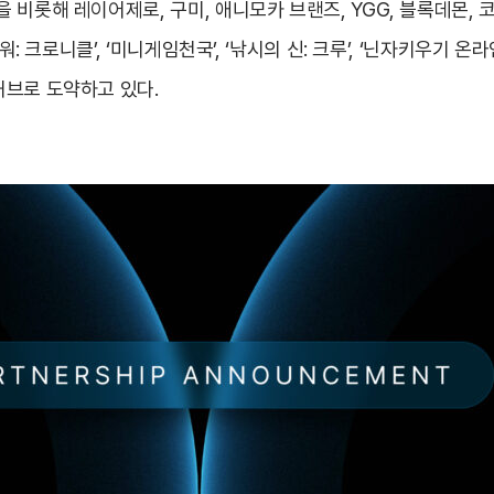
 비롯해 레이어제로, 구미, 애니모카 브랜즈, YGG, 블록데몬,
: 크로니클’, ‘미니게임천국’, ‘낚시의 신: 크루’, ‘닌자키우기 온라인
허브로 도약하고 있다.