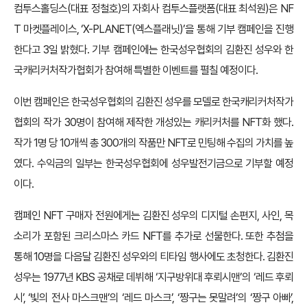
컴투스홀딩스(대표 정철호)의 자회사 컴투스플랫폼(대표 최석원)은 NF
T 마켓플레이스, ‘X-PLANET(엑스플래닛)’을 통해 기부 캠페인을 진행
한다고 3일 밝혔다. 기부 캠페인에는 한국성우협회의 김환진 성우와 한
국캐리커처작가협회가 참여해 특별한 이벤트를 펼칠 예정이다.
이번 캠페인은 한국성우협회의 김환진 성우를 모델로 한국캐리커처작가
협회의 작가 30명이 참여해 제작한 개성있는 캐리커처를 NFT화 했다.
작가 1명 당 10개씩 총 300개의 작품만 NFT로 민팅해 수집의 가치를 높
였다. 수익금의 일부는 한국성우협회에 성우발전기금으로 기부할 예정
이다.
캠페인 NFT 구매자 전원에게는 김환진 성우의 디지털 손편지, 사인, 목
소리가 포함된 크리스마스 카드 NFT를 추가로 선물한다. 또한 추첨을
통해 10명을 다음달 김환진 성우와의 티타임 행사에도 초청한다. 김환진
성우는 1977년 KBS 공채로 데뷔해 ‘지구방위대 후뢰시맨’의 ‘레드 후뢰
시’, ‘빛의 전사 마스크맨’의 ‘레드 마스크’, ‘짱구는 못말려’의 ‘짱구 아빠’,