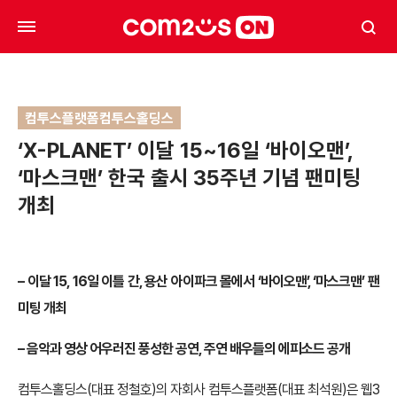
컴투스플랫폼컴투스홀딩스
‘X-PLANET’ 이달 15~16일 ‘바이오맨’,
‘마스크맨’ 한국 출시 35주년 기념 팬미팅
개최
– 이달 15, 16일 이틀 간, 용산 아이파크 몰에서 ‘바이오맨’, ‘마스크맨’ 팬
미팅 개최
– 음악과 영상 어우러진 풍성한 공연, 주연 배우들의 에피소드 공개
컴투스홀딩스(대표 정철호)의 자회사 컴투스플랫폼(대표 최석원)은 웹3