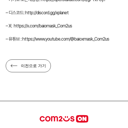
– 디스코드:
http://discord.gg/xplanet
– X:
https://x.com/baiomask_Com2us
– 유튜브 :
https://www.youtube.com/@baioxmask_Com2us
이전으로 가기