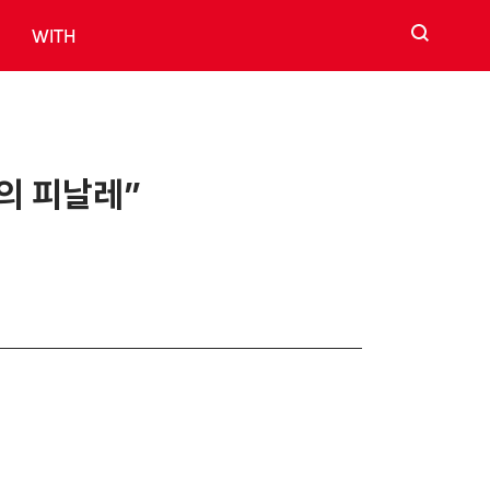
검색
WITH
제의 피날레”